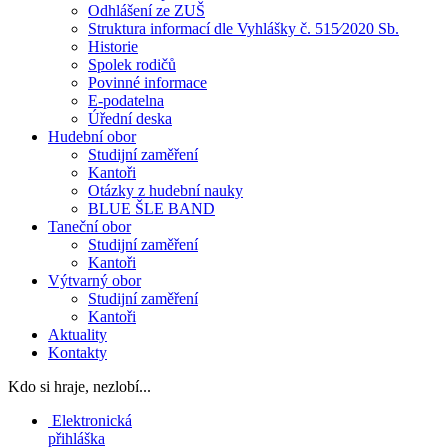
Odhlášení ze ZUŠ
Struktura informací dle Vyhlášky č. 515⁄2020 Sb.
Historie
Spolek rodičů
Povinné informace
E-podatelna
Úřední deska
Hudební obor
Studijní zaměření
Kantoři
Otázky z hudební nauky
BLUE ŠLE BAND
Taneční obor
Studijní zaměření
Kantoři
Výtvarný obor
Studijní zaměření
Kantoři
Aktuality
Kontakty
Kdo si hraje, nezlobí...
Elektronická
přihláška