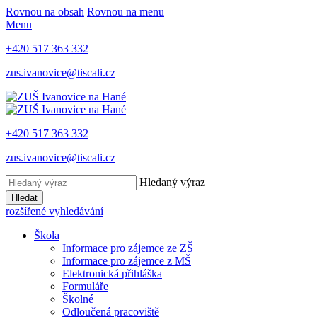
Rovnou na obsah
Rovnou na menu
Menu
+420 517 363 332
zus.ivanovice@tiscali.cz
+420 517 363 332
zus.ivanovice@tiscali.cz
Hledaný výraz
Hledat
rozšířené vyhledávání
Škola
Informace pro zájemce ze ZŠ
Informace pro zájemce z MŠ
Elektronická přihláška
Formuláře
Školné
Odloučená pracoviště